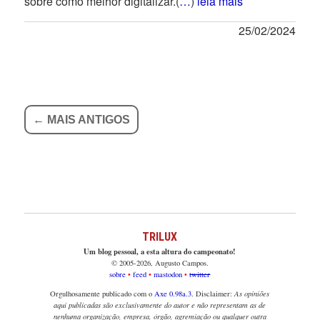
sobre como melhor digitalizar.(
…
)
leia mais
25/02/2024
← MAIS ANTIGOS
TRILUX
Um blog pessoal, a esta altura do campeonato!
© 2005-2026, Augusto Campos.
sobre
feed
mastodon
twitter
Orgulhosamente publicado com o
Axe 0.98a.3
. Disclaimer:
As opiniões
aqui publicadas são exclusivamente do autor e não representam as de
nenhuma organização, empresa, órgão, agremiação ou qualquer outra