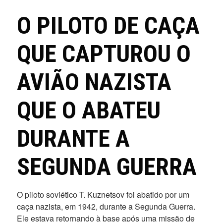
O PILOTO DE CAÇA
QUE CAPTUROU O
AVIÃO NAZISTA
QUE O ABATEU
DURANTE A
SEGUNDA GUERRA
O piloto soviético T. Kuznetsov foi abatido por um
caça nazista, em 1942, durante a Segunda Guerra.
Ele estava retornando à base após uma missão de