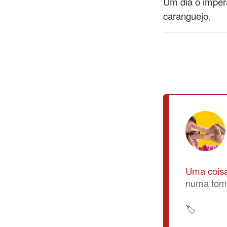
Um dia o impera
caranguejo.
Uma coisa
numa toma
🏷️