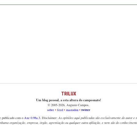
TRILUX
Um blog pessoal, a esta altura do campeonato!
© 2005-2026, Augusto Campos.
sobre
feed
mastodon
twitter
e publicado com o
Axe 0.98a.3
. Disclaimer:
As opiniões aqui publicadas são exclusivamente do autor e
enhuma organização, empresa, órgão, agremiação ou qualquer outra afiliação, e nem são do conhecimento