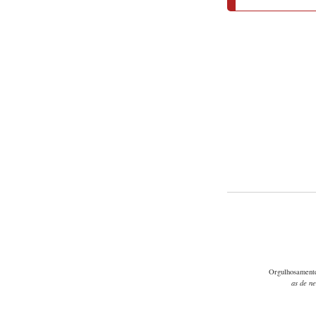
Orgulhosament
as de n