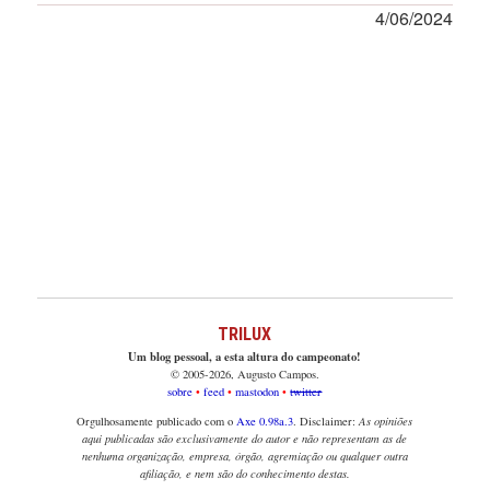
4/06/2024
TRILUX
Um blog pessoal, a esta altura do campeonato!
© 2005-2026, Augusto Campos.
sobre
feed
mastodon
twitter
Orgulhosamente publicado com o
Axe 0.98a.3
. Disclaimer:
As opiniões
aqui publicadas são exclusivamente do autor e não representam as de
nenhuma organização, empresa, órgão, agremiação ou qualquer outra
afiliação, e nem são do conhecimento destas.