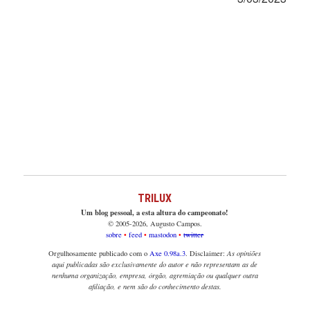
TRILUX
Um blog pessoal, a esta altura do campeonato!
© 2005-2026, Augusto Campos.
sobre
feed
mastodon
twitter
Orgulhosamente publicado com o
Axe 0.98a.3
. Disclaimer:
As opiniões
aqui publicadas são exclusivamente do autor e não representam as de
nenhuma organização, empresa, órgão, agremiação ou qualquer outra
afiliação, e nem são do conhecimento destas.