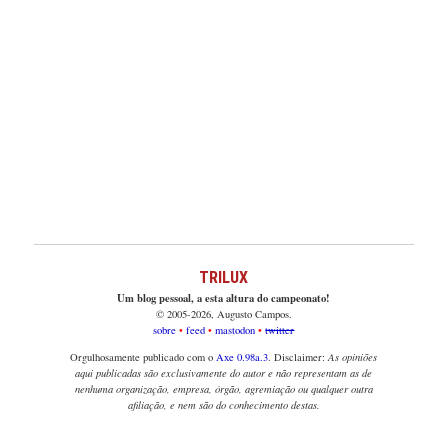
TRILUX
Um blog pessoal, a esta altura do campeonato!
© 2005-2026, Augusto Campos.
sobre
feed
mastodon
twitter
Orgulhosamente publicado com o
Axe 0.98a.3
. Disclaimer:
As opiniões
aqui publicadas são exclusivamente do autor e não representam as de
nenhuma organização, empresa, órgão, agremiação ou qualquer outra
afiliação, e nem são do conhecimento destas.