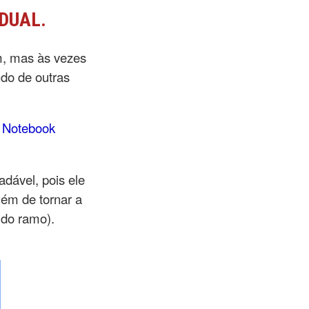
IDUAL.
m, mas às vezes
ndo de outras
n
Notebook
dável, pois ele
lém de tornar a
 do ramo).