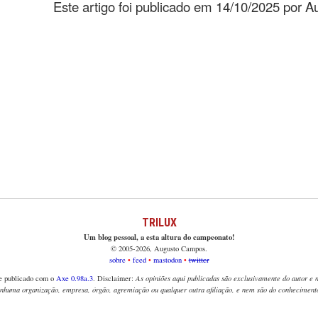
Este artigo foi publicado em 14/10/2025 por 
TRILUX
Um blog pessoal, a esta altura do campeonato!
© 2005-2026, Augusto Campos.
sobre
feed
mastodon
twitter
e publicado com o
Axe 0.98a.3
. Disclaimer:
As opiniões aqui publicadas são exclusivamente do autor e
enhuma organização, empresa, órgão, agremiação ou qualquer outra afiliação, e nem são do conhecimento