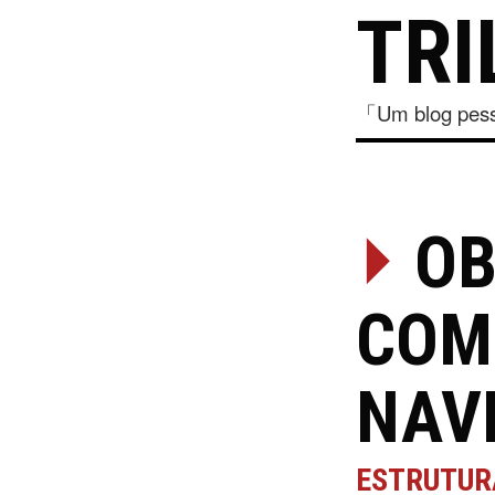
TRI
「Um blog pesso
⏵
OB
COM
NAV
ESTRUTUR