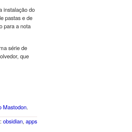
 instalação do
de pastas e de
ro para a nota
uma série de
olvedor, que
no Mastodon
.
s:
obsidian
,
apps