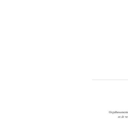
Orgulhosament
as de n