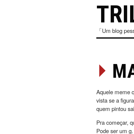
TRI
「Um blog pesso
⏵
MA
Aquele meme que
vista se a fig
quem pintou sab
Pra começar, q
Pode ser um g.