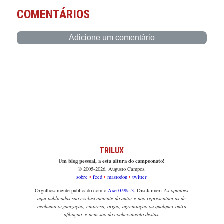
COMENTÁRIOS
Adicione um comentário
TRILUX
Um blog pessoal, a esta altura do campeonato!
© 2005-2026, Augusto Campos.
sobre
feed
mastodon
twitter
Orgulhosamente publicado com o
Axe 0.98a.3
. Disclaimer:
As opiniões
aqui publicadas são exclusivamente do autor e não representam as de
nenhuma organização, empresa, órgão, agremiação ou qualquer outra
afiliação, e nem são do conhecimento destas.