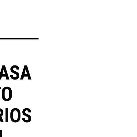
CASA
TO
RIOS