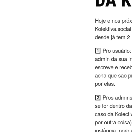
DA 
Hoje e nos próx
Kolektiva.socia
desde já tem 2 
1️⃣ Pro usuário
admin da sua in
escreve e receb
acha que são p
por elas.
2️⃣ Pros admins
se for dentro d
caso da Kolecti
por outra coisa
instância, porq