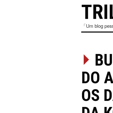
TRI
「Um blog pesso
⏵
BU
DO 
OS 