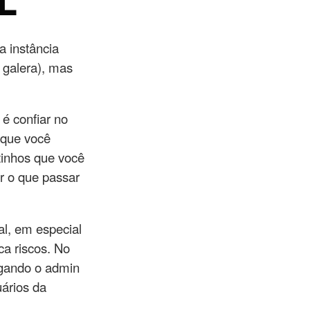
L
a instância
 galera), mas
é confiar no
o que você
otinhos que você
r o que passar
al, em especial
ca riscos. No
tigando o admin
uários da