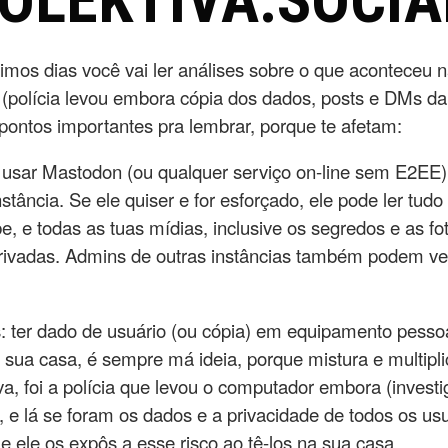
KOLEKTIVA.SOCIA
imos dias você vai ler análises sobre o que aconteceu n
l (polícia levou embora cópia dos dados, posts e DMs da
pontos importantes pra lembrar, porque te afetam:
: usar Mastodon (ou qualquer serviço on-line sem E2EE) 
stância. Se ele quiser e for esforçado, ele pode ler tud
e, e todas as tuas mídias, inclusive os segredos e as f
rivadas. Admins de outras instâncias também podem ve
: ter dado de usuário (ou cópia) em equipamento pesso
a sua casa, é sempre má ideia, porque mistura e multipli
va, foi a polícia que levou o computador embora (inves
), e lá se foram os dados e a privacidade de todos os us
ue ele os expôs a esse risco ao tê-los na sua casa.