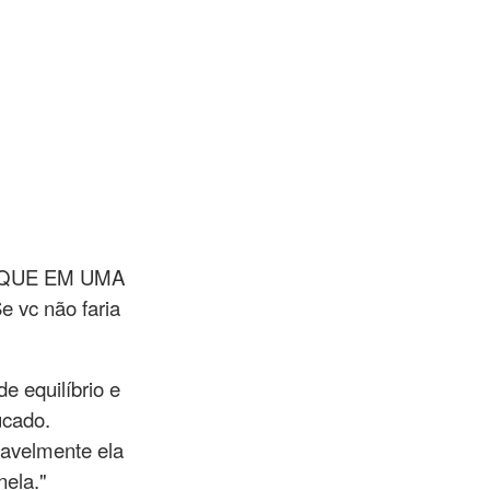
 TOQUE EM UMA
c não faria
e equilíbrio e
ucado.
avelmente ela
nela."