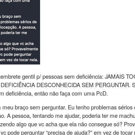
"Lembrete gentil p/ pessoas sem deficiência: JAMAIS
EFICIÊNCIA DESCONHECIDA SEM PERGUNTAR. Se v
 deficiência, então não faça com uma PcD.
 meu braço sem perguntar. Eu tenho problemas sérios d
ão. A pessoa, tentando me ajudar, poderia ter me mach
zendo algo que vc acha que ela não consegue só? Prov
c pode perguntar “precisa de ajuda?” em vez de tocar 