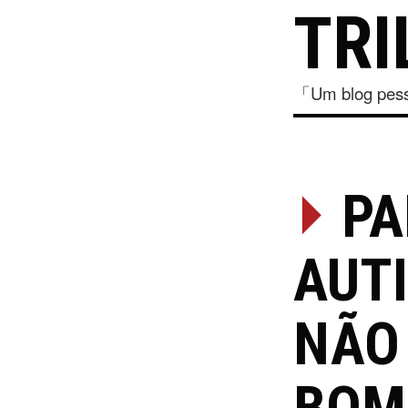
TRI
「Um blog pesso
⏵
PA
AUT
NÃO