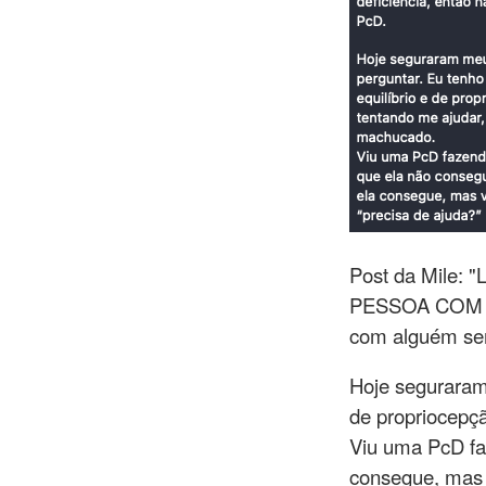
Post da Mile: 
PESSOA COM D
com alguém sem
Hoje seguraram
de propriocepç
Viu uma PcD fa
consegue, mas v