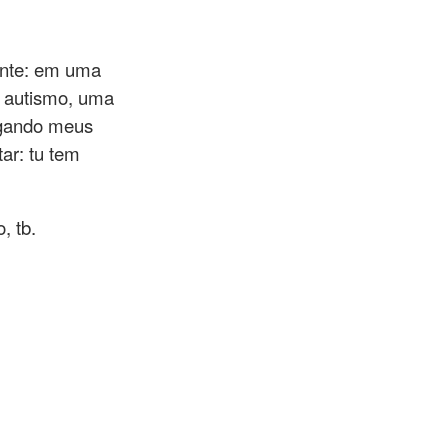
ente: em uma
m autismo, uma
egando meus
ar: tu tem
, tb.