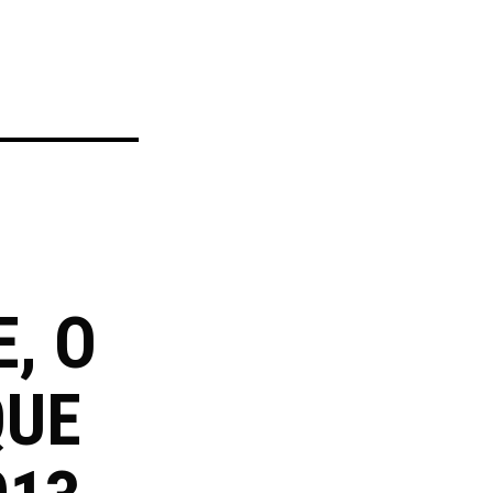
, O
QUE