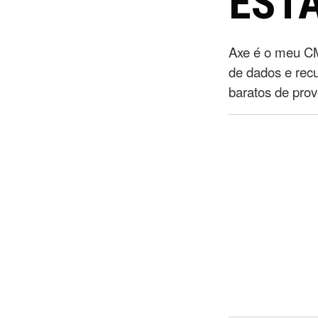
ESTÁ
Axe é o meu CM
de dados e rec
baratos de prov